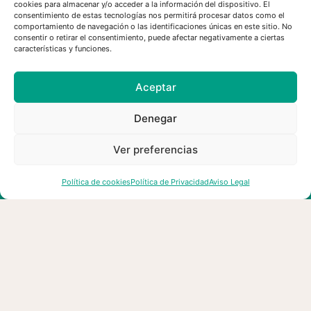
cookies para almacenar y/o acceder a la información del dispositivo. El
Convocatoria de empleo de
consentimiento de estas tecnologías nos permitirá procesar datos como el
esMontañas
comportamiento de navegación o las identificaciones únicas en este sitio. No
consentir o retirar el consentimiento, puede afectar negativamente a ciertas
características y funciones.
03/08/2026
Aceptar
Denegar
Ver preferencias
Política de cookies
Política de Privacidad
Aviso Legal
esMontañas reclama un cambio
de modelo en la gestión forestal
para prevenir los grandes