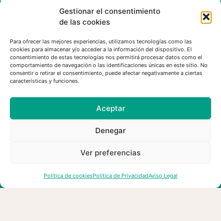
ANTERIOR
SIGUIENTE
Gestionar el consentimiento
esMontañas y Los pueblos más bonitos de España y alertan sobre los problemas en la vivienda y el mercado laboral en sus municipios
El modelo de turismo en los pueblos de montaña, a debate en Tejeda, Gran Canaria
de las cookies
Para ofrecer las mejores experiencias, utilizamos tecnologías como las
cookies para almacenar y/o acceder a la información del dispositivo. El
consentimiento de estas tecnologías nos permitirá procesar datos como el
MÁS NOTICIAS...
comportamiento de navegación o las identificaciones únicas en este sitio. No
consentir o retirar el consentimiento, puede afectar negativamente a ciertas
características y funciones.
Aceptar
Denegar
Ver preferencias
Política de cookies
Política de Privacidad
Aviso Legal
Convocatoria de empleo de
esMontañas