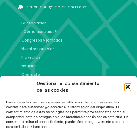
esmontanas@esmontanas.com
La asociación
¿Cómo asociarse?
Congresos y jornadas
Nuestros pueblos
Proyectos
Noticias
Contacto
Gestionar el consentimiento
Proyectos
de las cookies
Jóvenes talento y futuro
Para ofrecer las mejores experiencias, utilizamos tecnologías como las
Copa esMontañas
cookies para almacenar y/o acceder a la información del dispositivo. El
consentimiento de estas tecnologías nos permitirá procesar datos como el
Red de emprendimiento de base tecnológica
comportamiento de navegación o las identificaciones únicas en este sitio. No
Capital Española de las Montañas
consentir o retirar el consentimiento, puede afectar negativamente a ciertas
características y funciones.