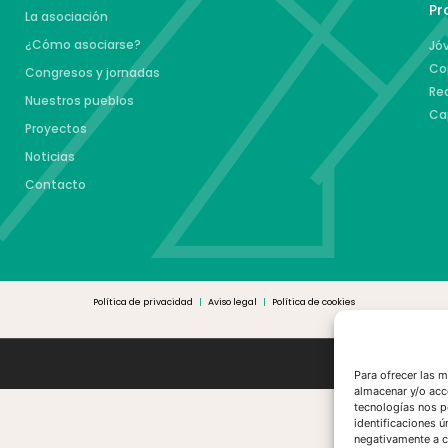
Pr
La asociación
¿Cómo asociarse?
Jóv
Co
Congresos y jornadas
Re
Nuestros pueblos
Ca
Proyectos
Noticias
Contacto
Política de privacidad
|
Aviso legal
|
Política de cookies
Para ofrecer las 
almacenar y/o acc
tecnologías nos p
identificaciones ú
negativamente a ci