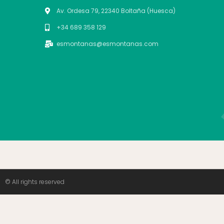
Av. Ordesa 79, 22340 Boltaña (Huesca)
+34 689 358 129
esmontanas@esmontanas.com
© All rights reserved