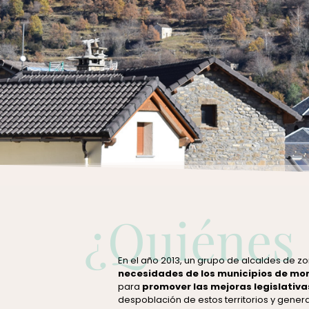
Únete a nos
¿Quiénes
¿Cómo asociarse?
En el año 2013, un grupo de alcaldes de 
necesidades de los municipios de m
para
promover las mejoras legislativa
despoblación de estos territorios y gener