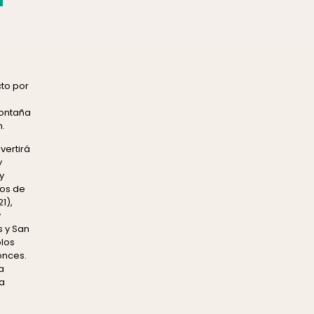
cto por
montaña
.
vertirá
y
y
ios de
1),
y
 y San
los
onces.
a
a