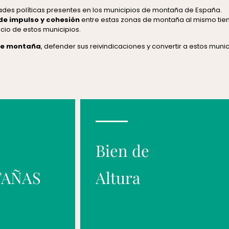
ades políticas presentes en los municipios de montaña de España.
de impulso y cohesión
entre estas zonas de montaña al mismo ti
cio de estos municipios.
 de montaña
, defender sus reivindicaciones y convertir a estos munic
Bien de
TAÑAS
Altura