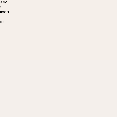
os de
e
ntidad
 de