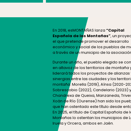
En 2018, esMONTAÑAS lanza
“Capital
Española de las Montañas”
, un proye
el que pretende promover el desarrollo
económico y social de los pueblos de 
a través de un municipio de la asociación
Durante un año, el pueblo elegido se con
en altavoz de los territorios de montaña 
liderará todos los proyectos de alianzas 
sinergias entre las ciudades y los territor
montaña. Morella (2019), Aínsa (2020-202
Sobrescobio (2022), Candelario (2023) 
Chandrexa de Queixa, Manzaneda, Trives
Xoán de Río (Ourense) han sido los pueb
que han ostentado este título desde ent
En 2025, el título de Capital Española de l
Montañas lo ostentan los municipios de L
Iruela y Orcera, ambos en Jaén.