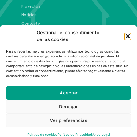
Proyectos
Noticias
Contacto
Gestionar el consentimiento
Proyectos
de las cookies
Jóvenes talento y futuro
Para ofrecer las mejores experiencias, utilizamos tecnologías como las
Copa esMontañas
cookies para almacenar y/o acceder a la información del dispositivo. El
consentimiento de estas tecnologías nos permitirá procesar datos como el
Red de emprendimiento de base tecnológica
comportamiento de navegación o las identificaciones únicas en este sitio. No
Capital Española de las Montañas
consentir o retirar el consentimiento, puede afectar negativamente a ciertas
características y funciones.
Aceptar
Política de privacidad
|
Aviso legal
|
Política de cookies
Denegar
Ver preferencias
© All rights reserved
Web desarrollada por La Mar de Gente
Política de cookies
Política de Privacidad
Aviso Legal