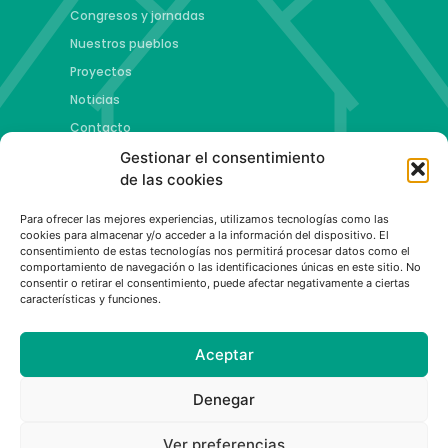
Congresos y jornadas
Nuestros pueblos
Proyectos
Noticias
Contacto
Gestionar el consentimiento
Proyectos
de las cookies
Jóvenes talento y futuro
Para ofrecer las mejores experiencias, utilizamos tecnologías como las
Copa esMontañas
cookies para almacenar y/o acceder a la información del dispositivo. El
consentimiento de estas tecnologías nos permitirá procesar datos como el
Red de emprendimiento de base tecnológica
comportamiento de navegación o las identificaciones únicas en este sitio. No
Capital Española de las Montañas
consentir o retirar el consentimiento, puede afectar negativamente a ciertas
características y funciones.
Aceptar
Política de privacidad
|
Aviso legal
|
Política de cookies
Denegar
Ver preferencias