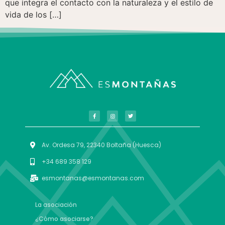
que integra el contacto con la naturaleza y el estilo de
vida de los […]
Av. Ordesa 79, 22340 Boltaña (Huesca)
+34 689 358 129
esmontanas@esmontanas.com
La asociación
¿Cómo asociarse?