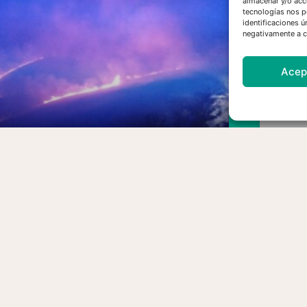
almacenar y/o acc
tecnologías nos p
identificaciones ú
negativamente a ci
Acep
esMontañas reclama un cambio
e
de modelo en la gestión forestal
l
para prevenir los grandes
hu
incendios consecuencia del
mu
cambio climático y el abandono
del territorio
30/07/2026