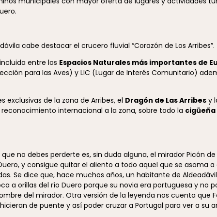
rminos municipales con mayor oferta de lugares y actividades tur
uero.
dávila cabe destacar el crucero fluvial “Corazón de Los Arribes”.
 incluida entre los
Espacios Naturales más importantes de E
tección para las Aves) y LIC (Lugar de Interés Comunitario) ad
 exclusivas de la zona de Arribes, el
Dragón de Las Arribes
y 
 reconocimiento internacional a la zona, sobre todo la
cigüeña
.
 que no debes perderte es, sin duda alguna, el mirador Picón de 
 Duero, y consigue quitar el aliento a todo aquel que se asoma a 
endas. Se dice que, hace muchos años, un habitante de Aldeadávi
oca a orillas del río Duero porque su novia era portuguesa y no 
 nombre del mirador. Otra versión de la leyenda nos cuenta que F
 hicieran de puente y así poder cruzar a Portugal para ver a su 