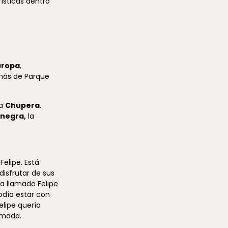
ísticas dentro
uropa
,
emás de Parque
la
Chupera
.
 negra,
la
Felipe. Está
disfrutar de sus
la llamado Felipe
podía estar con
elipe quería
amada.