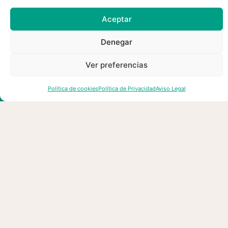
03/08/2026
Aceptar
Denegar
Ver preferencias
Política de cookies
Política de Privacidad
Aviso Legal
esMontañas reclama un cambio
de modelo en la gestión forestal
para prevenir los grandes
incendios consecuencia del
cambio climático y el abandono
del territorio