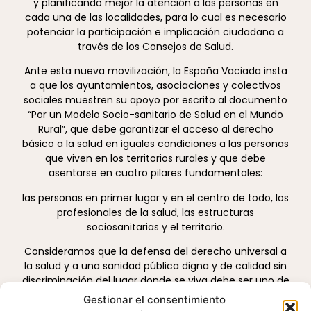
y planificando mejor la atención a las personas en
cada una de las localidades, para lo cual es necesario
potenciar la participación e implicación ciudadana a
través de los Consejos de Salud.
Ante esta nueva movilización, la España Vaciada insta
a que los ayuntamientos, asociaciones y colectivos
sociales muestren su apoyo por escrito al documento
“Por un Modelo Socio-sanitario de Salud en el Mundo
Rural”, que debe garantizar el acceso al derecho
básico a la salud en iguales condiciones a las personas
que viven en los territorios rurales y que debe
asentarse en cuatro pilares fundamentales:
las personas en primer lugar y en el centro de todo, los
profesionales de la salud, las estructuras
sociosanitarias y el territorio.
Consideramos que la defensa del derecho universal a
la salud y a una sanidad pública digna y de calidad sin
discriminación del lugar donde se viva debe ser uno de
los ejes fundamentales de las políticas públicas. Para
Gestionar el consentimiento
ello, el Mundo Rural aboga por un nuevo modelo socio-