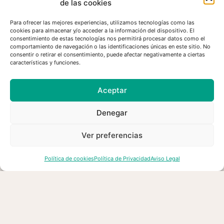
de las cookies
sanitario, exige que se mantengan abiertos y activos
los consultorios locales, y propone crear la figura del
Para ofrecer las mejores experiencias, utilizamos tecnologías como las
sanitario rural, así como un programa básico de salud
cookies para almacenar y/o acceder a la información del dispositivo. El
consentimiento de estas tecnologías nos permitirá procesar datos como el
pública en las zonas rurales fundamentado en la
comportamiento de navegación o las identificaciones únicas en este sitio. No
prevención.
consentir o retirar el consentimiento, puede afectar negativamente a ciertas
características y funciones.
El Mundo Rural reivindica también que se dote de la
plantilla necesaria a los Centros de Salud comarcales
Aceptar
para atender una población dispersa, y exige el
cumplimiento de la Ley General de Sanidad dotando a
todas las Áreas de Saludo de un Equipo multidisciplinar,
Denegar
así como la constitución de nuevo y que se
convoquen con regularidad los Consejos de Salud
Ver preferencias
comarcales. También es preciso garantizar una
cobertura informática adecuada a la medicina rural.
Política de cookies
Política de Privacidad
Aviso Legal