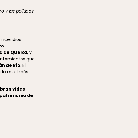
 y las políticas
 incendios
ro
xa de Queixa
, y
yuntamientos que
án de Río
. El
ido en el más
obran vidas
 patrimonio de