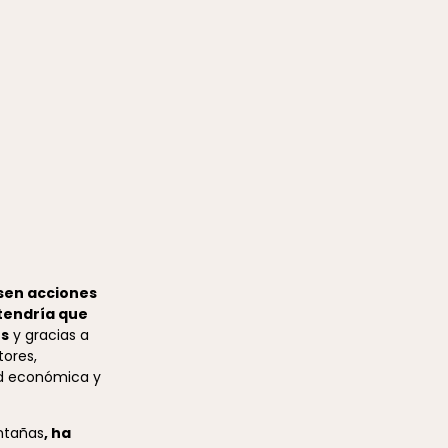
lsen acciones
tendría que
es
y gracias a
tores,
dad económica y
ntañas
, ha