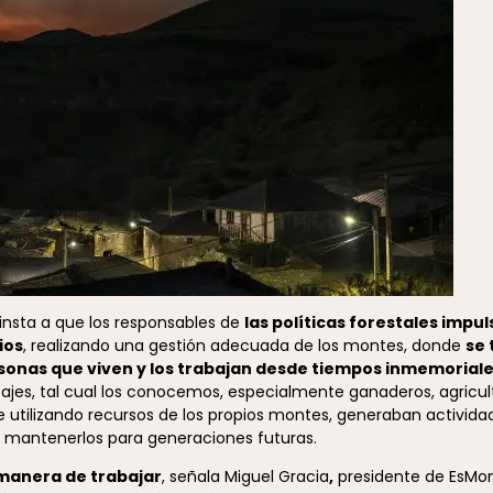
insta a que los responsables de
las políticas forestales impu
ios
, realizando una gestión adecuada de los montes, donde
se 
rsonas que viven y los trabajan desde tiempos inmemorial
sajes, tal cual los conocemos, especialmente ganaderos, agricul
que utilizando recursos de los propios montes, generaban activi
y mantenerlos para generaciones futuras.
a manera de trabajar
, señala Miguel Gracia
,
presidente de EsMo