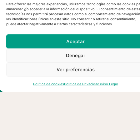
Para ofrecer las mejores experiencias, utilizamos tecnologías como las cookies p
almacenar y/o acceder a la información del dispositivo. El consentimiento de esta
tecnologías nos permitirá procesar datos como el comportamiento de navegación
las identificaciones únicas en este sitio. No consentir o retirar el consentimiento,
puede afectar negativamente a ciertas características y funciones.
Aceptar
Denegar
esMontañas reclama un cambio
Ver preferencias
de modelo en la gestión forestal
para prevenir los grandes
Política de cookies
Política de Privacidad
Aviso Legal
incendios consecuencia del
cambio climático y el abandono
del territorio
30/07/2026