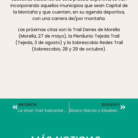
incorporando aquellos municipios que sean Capital de
la Montaña y que cuenten, en su agenda deportiva,
con una carrera de/por montaña.
Las próximas citas son la Trail Denes de Morella
(Morella, 27 de mayo), la Plenilunio Tejeda Trail
(Tejeda, 3 de agosto) y la Sobrescobio Redes Trail
(Sobrescobio, 28 y 29 de octubre).
ANTERIOR
SIGUIENTE
La Gran Trail Sobrarbe abre el calendario de la I Copa esMONTAÑAS by RETO FDJ
Álvaro García y Elisabeth Vaquero ganan en la Arrebatacapas, segunda prueba de la Copa esMONTAÑAS by RETO FDJ