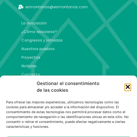
esmontanas@esmontanas.com
La asociación
¿Cómo asociarse?
Congresos y jornadas
Nuestros pueblos
Proyectos
Noticias
Contacto
Gestionar el consentimiento
Proyectos
de las cookies
Jóvenes talento y futuro
Para ofrecer las mejores experiencias, utilizamos tecnologías como las
Copa esMontañas
cookies para almacenar y/o acceder a la información del dispositivo. El
consentimiento de estas tecnologías nos permitirá procesar datos como el
Red de emprendimiento de base tecnológica
comportamiento de navegación o las identificaciones únicas en este sitio. No
Capital Española de las Montañas
consentir o retirar el consentimiento, puede afectar negativamente a ciertas
características y funciones.