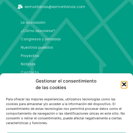
esmontanas@esmontanas.com
La asociación
¿Cómo asociarse?
Congresos y jornadas
Nuestros pueblos
Proyectos
Noticias
Contacto
Gestionar el consentimiento
Proyectos
de las cookies
Jóvenes talento y futuro
Para ofrecer las mejores experiencias, utilizamos tecnologías como las
Copa esMontañas
cookies para almacenar y/o acceder a la información del dispositivo. El
consentimiento de estas tecnologías nos permitirá procesar datos como el
Red de emprendimiento de base tecnológica
comportamiento de navegación o las identificaciones únicas en este sitio. No
Capital Española de las Montañas
consentir o retirar el consentimiento, puede afectar negativamente a ciertas
características y funciones.