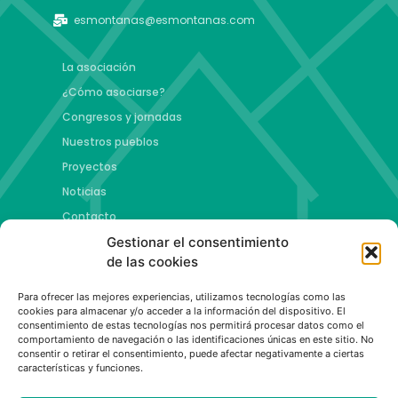
esmontanas@esmontanas.com
La asociación
¿Cómo asociarse?
Congresos y jornadas
Nuestros pueblos
Proyectos
Noticias
Contacto
Gestionar el consentimiento
Proyectos
de las cookies
Jóvenes talento y futuro
Para ofrecer las mejores experiencias, utilizamos tecnologías como las
Copa esMontañas
cookies para almacenar y/o acceder a la información del dispositivo. El
consentimiento de estas tecnologías nos permitirá procesar datos como el
Red de emprendimiento de base tecnológica
comportamiento de navegación o las identificaciones únicas en este sitio. No
Capital Española de las Montañas
consentir o retirar el consentimiento, puede afectar negativamente a ciertas
características y funciones.