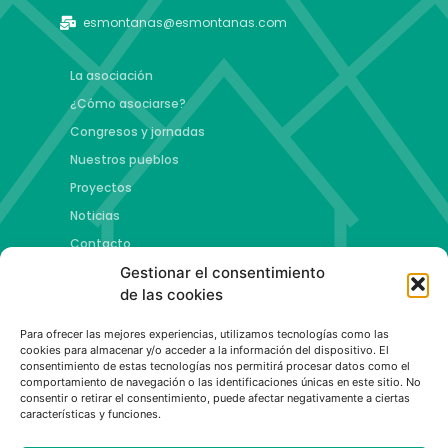
esmontanas@esmontanas.com
La asociación
¿Cómo asociarse?
Congresos y jornadas
Nuestros pueblos
Proyectos
Noticias
Contacto
Gestionar el consentimiento
Proyectos
de las cookies
Jóvenes talento y futuro
Para ofrecer las mejores experiencias, utilizamos tecnologías como las
Copa esMontañas
cookies para almacenar y/o acceder a la información del dispositivo. El
consentimiento de estas tecnologías nos permitirá procesar datos como el
Red de emprendimiento de base tecnológica
comportamiento de navegación o las identificaciones únicas en este sitio. No
Capital Española de las Montañas
consentir o retirar el consentimiento, puede afectar negativamente a ciertas
características y funciones.