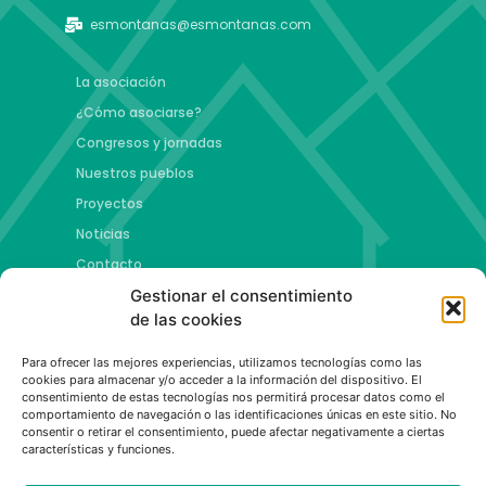
esmontanas@esmontanas.com
La asociación
¿Cómo asociarse?
Congresos y jornadas
Nuestros pueblos
Proyectos
Noticias
Contacto
Gestionar el consentimiento
Proyectos
de las cookies
Jóvenes talento y futuro
Para ofrecer las mejores experiencias, utilizamos tecnologías como las
Copa esMontañas
cookies para almacenar y/o acceder a la información del dispositivo. El
consentimiento de estas tecnologías nos permitirá procesar datos como el
Red de emprendimiento de base tecnológica
comportamiento de navegación o las identificaciones únicas en este sitio. No
Capital Española de las Montañas
consentir o retirar el consentimiento, puede afectar negativamente a ciertas
características y funciones.