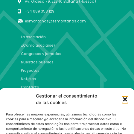
Av. Ordesa 79, 22340 Boltaña (Huesca)
+34 689 358 129
esmontanas@esmontanas.com
La asociación
¿Cómo asociarse?
Congresos y jornadas
Nuestros pueblos
Proyectos
Noticias
Contacto
Gestionar el consentimiento
Proyectos
de las cookies
Jóvenes talento y futuro
Para ofrecer las mejores experiencias, utilizamos tecnologías como las
Copa esMontañas
cookies para almacenar y/o acceder a la información del dispositivo. El
consentimiento de estas tecnologías nos permitirá procesar datos como el
Red de emprendimiento de base tecnológica
comportamiento de navegación o las identificaciones únicas en este sitio. No
Capital Española de las Montañas
consentir o retirar el consentimiento, puede afectar negativamente a ciertas