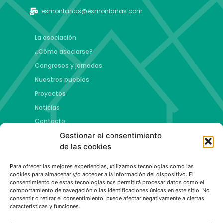
esmontanas@esmontanas.com
La asociación
¿Cómo asociarse?
Congresos y jornadas
Nuestros pueblos
Proyectos
Noticias
Contacto
Gestionar el consentimiento
Proyectos
de las cookies
Jóvenes talento y futuro
Para ofrecer las mejores experiencias, utilizamos tecnologías como las
Copa esMontañas
cookies para almacenar y/o acceder a la información del dispositivo. El
consentimiento de estas tecnologías nos permitirá procesar datos como el
Red de emprendimiento de base tecnológica
comportamiento de navegación o las identificaciones únicas en este sitio. No
Capital Española de las Montañas
consentir o retirar el consentimiento, puede afectar negativamente a ciertas
características y funciones.