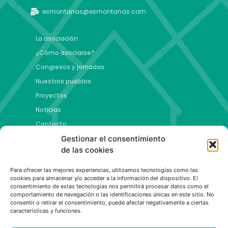
esmontanas@esmontanas.com
La asociación
¿Cómo asociarse?
Congresos y jornadas
Nuestros pueblos
Proyectos
Noticias
Contacto
Gestionar el consentimiento
Proyectos
de las cookies
Jóvenes talento y futuro
Para ofrecer las mejores experiencias, utilizamos tecnologías como las
Copa esMontañas
cookies para almacenar y/o acceder a la información del dispositivo. El
consentimiento de estas tecnologías nos permitirá procesar datos como el
Red de emprendimiento de base tecnológica
comportamiento de navegación o las identificaciones únicas en este sitio. No
Capital Española de las Montañas
consentir o retirar el consentimiento, puede afectar negativamente a ciertas
características y funciones.