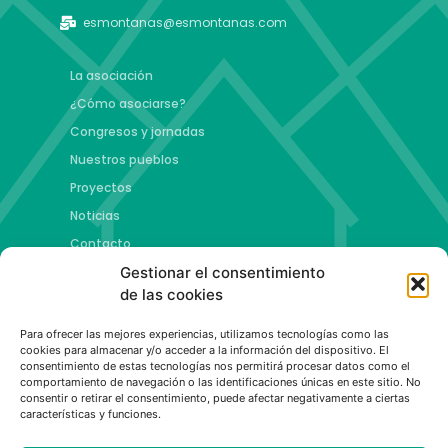
esmontanas@esmontanas.com
La asociación
¿Cómo asociarse?
Congresos y jornadas
Nuestros pueblos
Proyectos
Noticias
Contacto
Gestionar el consentimiento
Proyectos
de las cookies
Jóvenes talento y futuro
Para ofrecer las mejores experiencias, utilizamos tecnologías como las
Copa esMontañas
cookies para almacenar y/o acceder a la información del dispositivo. El
consentimiento de estas tecnologías nos permitirá procesar datos como el
Red de emprendimiento de base tecnológica
comportamiento de navegación o las identificaciones únicas en este sitio. No
Capital Española de las Montañas
consentir o retirar el consentimiento, puede afectar negativamente a ciertas
características y funciones.