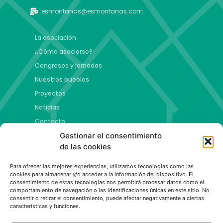
esmontanas@esmontanas.com
La asociación
¿Cómo asociarse?
Congresos y jornadas
Nuestros pueblos
Proyectos
Noticias
Contacto
Gestionar el consentimiento
Proyectos
de las cookies
Jóvenes talento y futuro
Para ofrecer las mejores experiencias, utilizamos tecnologías como las
Copa esMontañas
cookies para almacenar y/o acceder a la información del dispositivo. El
consentimiento de estas tecnologías nos permitirá procesar datos como el
Red de emprendimiento de base tecnológica
comportamiento de navegación o las identificaciones únicas en este sitio. No
Capital Española de las Montañas
consentir o retirar el consentimiento, puede afectar negativamente a ciertas
características y funciones.