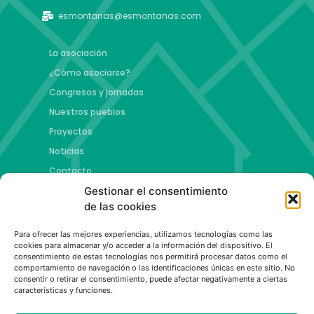
esmontanas@esmontanas.com
La asociación
¿Cómo asociarse?
Congresos y jornadas
Nuestros pueblos
Proyectos
Noticias
Contacto
Gestionar el consentimiento
Proyectos
de las cookies
Jóvenes talento y futuro
Para ofrecer las mejores experiencias, utilizamos tecnologías como las
Copa esMontañas
cookies para almacenar y/o acceder a la información del dispositivo. El
consentimiento de estas tecnologías nos permitirá procesar datos como el
Red de emprendimiento de base tecnológica
comportamiento de navegación o las identificaciones únicas en este sitio. No
Capital Española de las Montañas
consentir o retirar el consentimiento, puede afectar negativamente a ciertas
características y funciones.