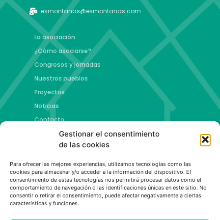
esmontanas@esmontanas.com
La asociación
¿Cómo asociarse?
Congresos y jornadas
Nuestros pueblos
Proyectos
Noticias
Contacto
Gestionar el consentimiento
Proyectos
de las cookies
Jóvenes talento y futuro
Para ofrecer las mejores experiencias, utilizamos tecnologías como las
Copa esMontañas
cookies para almacenar y/o acceder a la información del dispositivo. El
consentimiento de estas tecnologías nos permitirá procesar datos como el
Red de emprendimiento de base tecnológica
comportamiento de navegación o las identificaciones únicas en este sitio. No
Capital Española de las Montañas
consentir o retirar el consentimiento, puede afectar negativamente a ciertas
características y funciones.