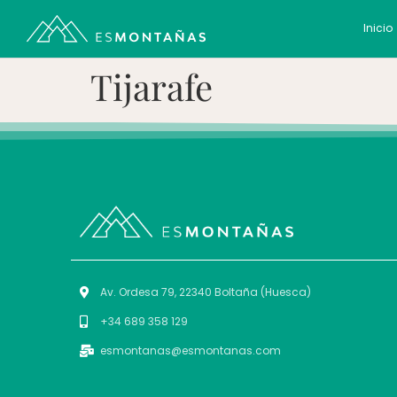
Inicio
Tijarafe
Av. Ordesa 79, 22340 Boltaña (Huesca)
+34 689 358 129
esmontanas@esmontanas.com