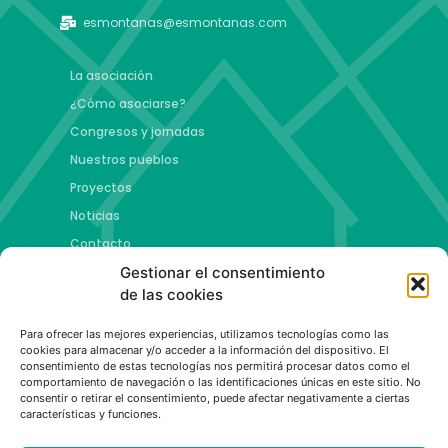
esmontanas@esmontanas.com
La asociación
¿Cómo asociarse?
Congresos y jornadas
Nuestros pueblos
Proyectos
Noticias
Contacto
Gestionar el consentimiento
Proyectos
de las cookies
Jóvenes talento y futuro
Para ofrecer las mejores experiencias, utilizamos tecnologías como las
Copa esMontañas
cookies para almacenar y/o acceder a la información del dispositivo. El
consentimiento de estas tecnologías nos permitirá procesar datos como el
Red de emprendimiento de base tecnológica
comportamiento de navegación o las identificaciones únicas en este sitio. No
Capital Española de las Montañas
consentir o retirar el consentimiento, puede afectar negativamente a ciertas
características y funciones.