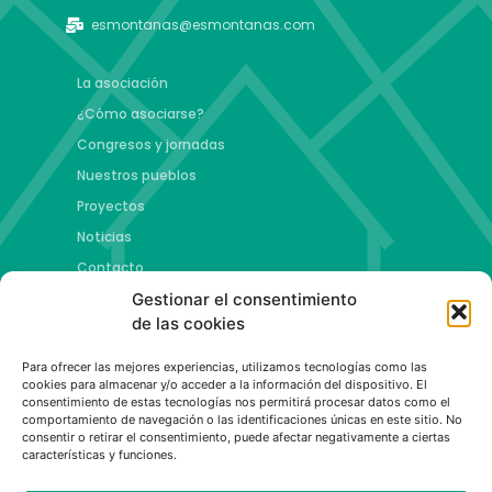
esmontanas@esmontanas.com
La asociación
¿Cómo asociarse?
Congresos y jornadas
Nuestros pueblos
Proyectos
Noticias
Contacto
Gestionar el consentimiento
Proyectos
de las cookies
Jóvenes talento y futuro
Para ofrecer las mejores experiencias, utilizamos tecnologías como las
Copa esMontañas
cookies para almacenar y/o acceder a la información del dispositivo. El
consentimiento de estas tecnologías nos permitirá procesar datos como el
Red de emprendimiento de base tecnológica
comportamiento de navegación o las identificaciones únicas en este sitio. No
Capital Española de las Montañas
consentir o retirar el consentimiento, puede afectar negativamente a ciertas
características y funciones.