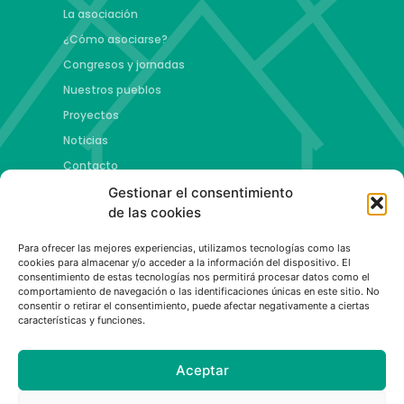
La asociación
¿Cómo asociarse?
Congresos y jornadas
Nuestros pueblos
Proyectos
Noticias
Contacto
Gestionar el consentimiento
Proyectos
de las cookies
Jóvenes talento y futuro
Para ofrecer las mejores experiencias, utilizamos tecnologías como las
Copa esMontañas
cookies para almacenar y/o acceder a la información del dispositivo. El
consentimiento de estas tecnologías nos permitirá procesar datos como el
Red de emprendimiento de base tecnológica
comportamiento de navegación o las identificaciones únicas en este sitio. No
Capital Española de las Montañas
consentir o retirar el consentimiento, puede afectar negativamente a ciertas
características y funciones.
Aceptar
Política de privacidad
|
Aviso legal
|
Política de cookies