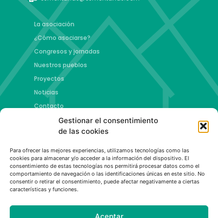
La asociación
¿Cómo asociarse?
Congresos y jornadas
Nuestros pueblos
Proyectos
Noticias
Contacto
Gestionar el consentimiento
Proyectos
de las cookies
Jóvenes talento y futuro
Para ofrecer las mejores experiencias, utilizamos tecnologías como las
Copa esMontañas
cookies para almacenar y/o acceder a la información del dispositivo. El
consentimiento de estas tecnologías nos permitirá procesar datos como el
Red de emprendimiento de base tecnológica
comportamiento de navegación o las identificaciones únicas en este sitio. No
Capital Española de las Montañas
consentir o retirar el consentimiento, puede afectar negativamente a ciertas
características y funciones.
Aceptar