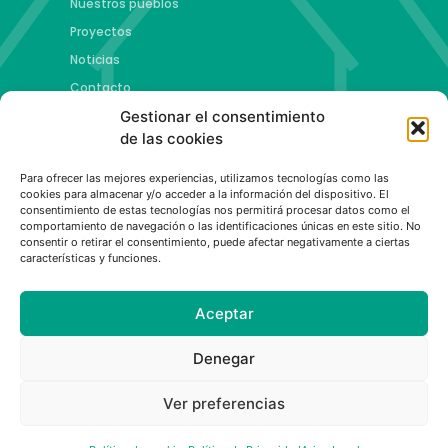
Nuestros pueblos
Proyectos
Noticias
Contacto
Gestionar el consentimiento
Proyectos
de las cookies
Jóvenes talento y futuro
Para ofrecer las mejores experiencias, utilizamos tecnologías como las
Copa esMontañas
cookies para almacenar y/o acceder a la información del dispositivo. El
consentimiento de estas tecnologías nos permitirá procesar datos como el
Red de emprendimiento de base tecnológica
comportamiento de navegación o las identificaciones únicas en este sitio. No
Capital Española de las Montañas
consentir o retirar el consentimiento, puede afectar negativamente a ciertas
características y funciones.
Aceptar
Política de privacidad
|
Aviso legal
|
Política de cookies
Denegar
Ver preferencias
© All rights reserved
Web desarrollada por La Mar de Gente