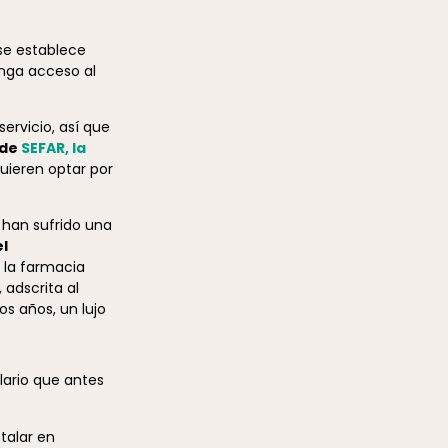
se establece
enga acceso al
servicio, así que
 de
SEFAR, la
uieren optar por
 han sufrido una
el
 la farmacia
adscrita al
s años, un lujo
lario que antes
talar en