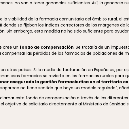
nas, no van a tener ganancias suficientes. Así, la ganancia rur
e la viabilidad de la farmacia comunitaria del ámbito rural, el e
11
donde se fijaban los índices correctores de los márgenes de l
n. Sin embargo, esta medida no ha sido suficiente para ayudar e
se cree un
fondo de compensación
. Se trataría de un impuesto
a compensar las pérdidas de las farmacias de poblaciones de m
 otros países: Si la media de facturación en España es, por ej
ganan esas farmacias se revierta en las farmacias rurales para
ener asegurado la gestión farmacéutica en el territorio e
desaparece no tiene sentido que haya un modelo regulado”, añad
clamar este fondo de compensación a través de los diferentes
l objetivo de solicitarlo directamente al Ministerio de Sanidad s