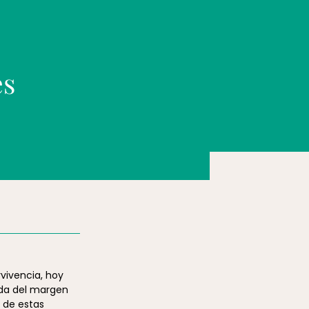
es
vivencia, hoy
jada del margen
 de estas