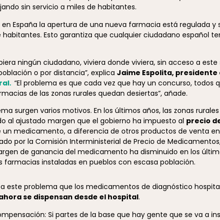
ando sin servicio a miles de habitantes.
, en España la apertura de una nueva farmacia está regulada y 
e habitantes. Esto garantiza que cualquier ciudadano español t
biera ningún ciudadano, viviera donde viviera, sin acceso a este 
oblación o por distancia”, explica
Jaime Espolita, presidente
al.
“El problema es que cada vez que hay un concurso, todos q
armacias de las zonas rurales quedan desiertas”, añade.
ma surgen varios motivos. En los últimos años, las zonas rurales
ido al ajustado margen que el gobierno ha impuesto al
precio d
e un medicamento, a diferencia de otros productos de venta en
o por la Comisión Interministerial de Precio de Medicamentos, 
margen de ganancia del medicamento ha disminuido en los último
s farmacias instaladas en pueblos con escasa población.
r a este problema que los medicamentos de diagnóstico hospita
ahora se dispensan desde el hospital
.
ensación: Si partes de la base que hay gente que se va a ins