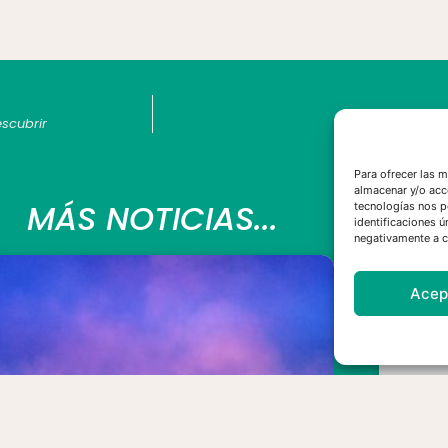
escubrir
Cómo lucha
Para ofrecer las 
almacenar y/o acc
MÁS NOTICIAS...
tecnologías nos p
identificaciones ú
negativamente a ci
Acep