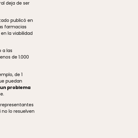
al deja de ser
stado publicó en
as farmacias
n la viabilidad
 a las
enos de 1.000
emplo, de 1
 que puedan
s un problema
e.
 representantes
i no lo resuelven