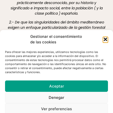
prácticamente desconocido, por su historia y
significado e impacto social, entre la población ( y la
clase política ) española.
2.- De que las singularidades del ámbito mediterráneo
exigen un enfoque particularizado de la gestión forestal
sostenible.
Gestionar el consentimiento
3.- De que la población urbana pero, cada vez más
de las cookies
también la rural, tiene una visión distorsionada de la
gestión forestal sostenible, de los profundos vínculos de
Para ofrecer las mejores experiencias, utilizamos tecnologías como las
cookies para almacenar y/o acceder a la información del dispositivo. El
bosques y población rural y de sus múltiples beneficios,
consentimiento de estas tecnologías nos permitirá procesar datos como el
debido a una dramática pérdida de las raíces rurales
comportamiento de navegación o las identificaciones únicas en este sitio. No
de nuestra sociedad.
consentir o retirar el consentimiento, puede afectar negativamente a ciertas
características y funciones.
4.- De que las Administraciones forestales autonómicas
no consiguen recursos materiales y humanos
Aceptar
suficientes para abordar de forma plena la gestión
forestal de los montes españoles y, en particular, la de
Denegar
los bosques incluidos en el Catálogo de MUP, de los que
tienen atribuida la responsabilidad de su gestión.
Ver preferencias
5.- De que más del 70 % de la superficie protegida