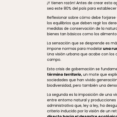
¡Y tienen razón! Antes de crear esta
sea este 80% del país para establecer 
Reflexionar sobre cómo debe forjarse 
los equilibrios que deben regir los de
medidas de conservación de la natural
bienes tan básicos como los alimentos,
La sensación que se desprende es más
impone normas para modelar
una rur
Una visión urbana que acabe con los a
campo.
Esta crisis de gobernación se fundame
término
territorio
,
un mote que explic
sociedades que han vivido generación 
biodiversidad, pero también una dens
La segunda es la imposición de una vi
entre entorno natural y producciones d
administrativa que, ley a ley, ha desg
criterio inducido por la visión de un ret
directo hacia el desastre ecológico