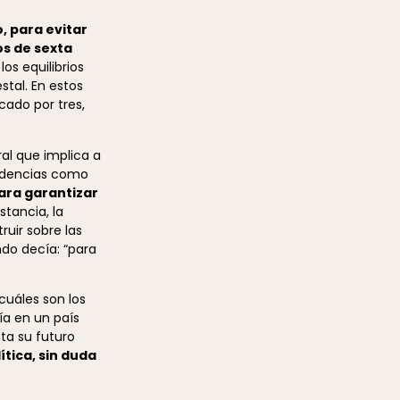
, para evitar
os de sexta
os equilibrios
tal. En estos
cado por tres,
al que implica a
videncias como
para garantizar
stancia, la
uir sobre las
do decía: “para
cuáles son los
ía en un país
ta su futuro
lítica, sin duda