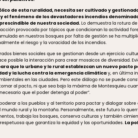
ico de esta ruralidad, necesita ser cultivado y gestionado
o y el fenómeno de los devastadores incendios denominad
prescindible de nuestra sociedad.
Lo demuestra la rotura de l
acción provocada por tópicos que condicionan la actividad fores
ulada en nuestros bosques por falta de gestión se ha multipli
mente el riesgo y la voracidad de los incendios.
rados bienes sociales que se gestionan desde un ejercicio cultur
ce posible la interacción para crear mosaicos de diversidad. E
para que lo urbano y lo rural establezcan un nuevo pacto 
idad y la lucha contra la emergencia climática
y, en última in
bientales en las ciudades. Pero este diálogo no se puede constr
tornar al pacto, ni que sea bajo la máxima de Montesquieu cuan
necesario que el poder detenga al poder”.
oderar a los pueblos y al territorio para pactar y dialogar sobre 
l mundo rural y la montaña. Personalmente, este futuro lo querr
imentos, trabaja los bosques, conserva culturas y también cimien
respetuosa que garantiza la equidad y las oportunidades.
La po