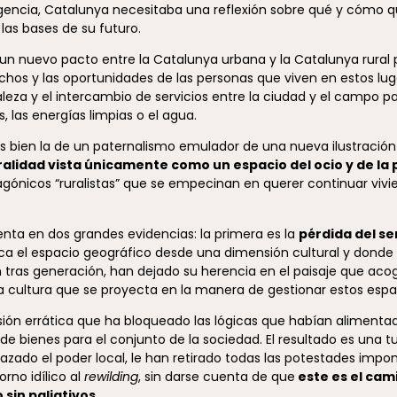
 agencia, Catalunya necesitaba una reflexión sobre qué y cómo
las bases de su futuro.
un nuevo pacto entre la Catalunya urbana y la Catalunya rural 
rechos y las oportunidades de las personas que viven en estos luga
eza y el intercambio de servicios entre la ciudad y el campo p
 las energías limpias o el agua.
 bien la de un paternalismo emulador de una nueva ilustració
alidad vista únicamente como un espacio del ocio y de la 
gónicos “ruralistas” que se empecinan en querer continuar vivi
nta en dos grandes evidencias: la primera es la
pérdida del se
a el espacio geográfico desde una dimensión cultural y donde l
tras generación, han dejado su herencia en el paisaje que acog
a cultura que se proyecta en la manera de gestionar estos espa
sión errática que ha bloqueado las lógicas que habían alimentad
e bienes para el conjunto de la sociedad. El resultado es una t
uazado el poder local, le han retirado todas las potestades impo
orno idílico al
rewilding
, sin darse cuenta de que
este es el ca
 sin paliativos.