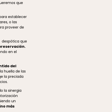
 queremos que
para establecer
res, o las
ara proveer de
n despótica que
preservación.
endo en el
ntido del
a huella de las
e la preciada
cios.
o la sinergia
utorización
niendo un
mino más