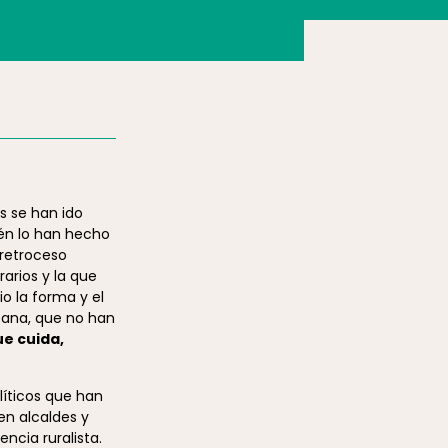
s se han ido
ién lo han hecho
 retroceso
arios y la que
io la forma y el
bana, que no han
ue cuida,
líticos que han
n alcaldes y
ncia ruralista.