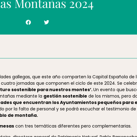
las Montañas 2024
lidades gallegas, que este año comparten la Capital Española de 
 cuatro jornadas que componen el ciclo de este 2024. Se celebra
turo sostenible para nuestros montes’.
Un evento que busca
ontañas mediante la
gestión sostenible
de los mismos, pero d
ltades que encuentran los Ayuntamientos pequeños para en
do por la falta de personal y se podrá escuchar el testimonio d
blo de montaña.
 mesas
con tres temáticas diferentes pero complementarias.
uteiro, directora general de Patrimonio Natural, Pablo Barreneche