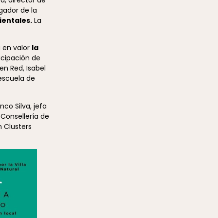
gador de la
ientales.
La
á en valor
la
icipación de
n Red, Isabel
 escuela de
co Silva, jefa
 Consellería de
n Clusters