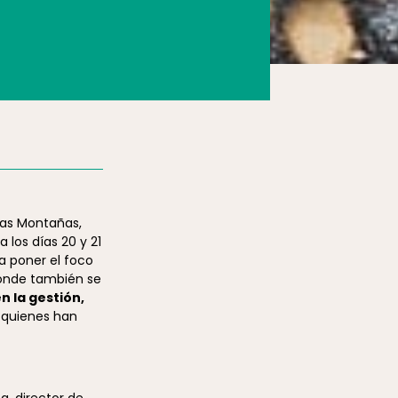
las Montañas,
 los días 20 y 21
 poner el foco
onde también se
 la gestión,
e quienes han
a, director de