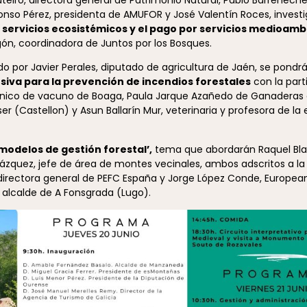
onso Pérez, presidenta de AMUFOR y José Valentín Roces, investi
servicios ecosistémicos y el pago por servicios medioamb
, coordinadora de Juntos por los Bosques.
o por Javier Perales, diputado de agricultura de Jaén, se pondr
siva para la prevención de incendios forestales
con la part
écnico de vacuno de Boaga, Paula Jarque Azañedo de Ganaderas e
er (Castellon) y Asun Ballarín Mur, veterinaria y profesora de la
modelos de gestión forestal’,
tema que abordarán Raquel Blan
ázquez, jefe de área de montes vecinales, ambos adscritos a la
 directora general de PEFC España y Jorge López Conde, Europea
, alcalde de A Fonsgrada (Lugo).