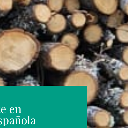
te en
spañola