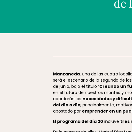
de 
Manzaneda
, una de las cuatro loca
será el escenario de la segunda de las
de junio, bajo el título
‘Creando un fu
en el futuro de nuestros montes y m
abordarán las
necesidades y dificu
del día a día
, principalmente, motiva
apostado por
emprender en un pue
El
programa del día 20
incluye
tres
En la primera de ellas, Marisol Díaz Mo