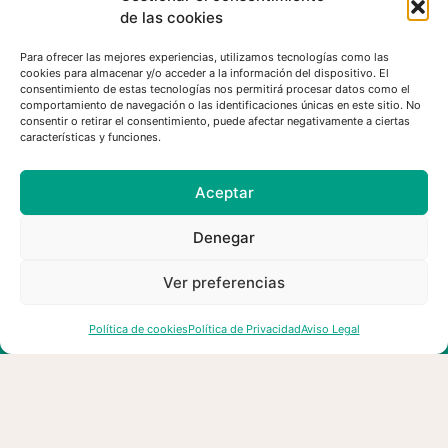
esMontañas reclama un cambio
de las cookies
de modelo en la gestión forestal
para prevenir los grandes
Para ofrecer las mejores experiencias, utilizamos tecnologías como las
cookies para almacenar y/o acceder a la información del dispositivo. El
incendios consecuencia del
consentimiento de estas tecnologías nos permitirá procesar datos como el
cambio climático y el abandono
comportamiento de navegación o las identificaciones únicas en este sitio. No
consentir o retirar el consentimiento, puede afectar negativamente a ciertas
del territorio
características y funciones.
Aceptar
30/07/2026
Denegar
Ver preferencias
Política de cookies
Política de Privacidad
Aviso Legal