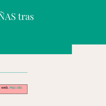
ÑAS tras
a web.
Haz clic