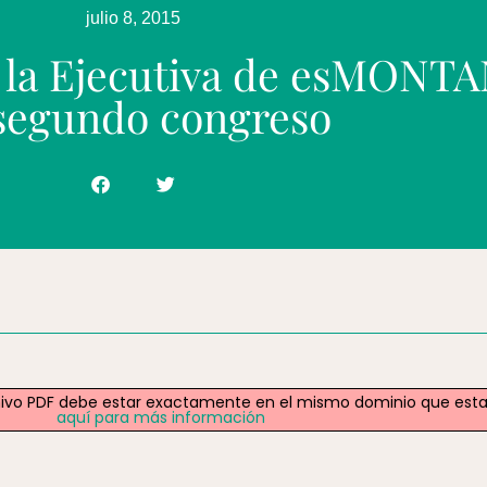
julio 8, 2015
 la Ejecutiva de esMONTA
segundo congreso
archivo PDF debe estar exactamente en el mismo dominio que est
aquí para más información