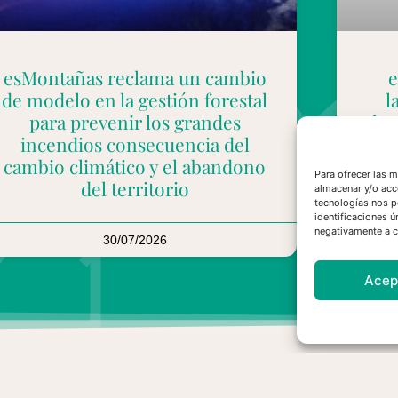
esMontañas reclama un cambio
e
de modelo en la gestión forestal
l
para prevenir los grandes
hu
incendios consecuencia del
mu
cambio climático y el abandono
Para ofrecer las 
del territorio
almacenar y/o acc
tecnologías nos p
identificaciones ú
negativamente a ci
30/07/2026
Acep