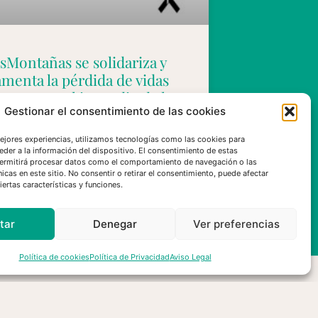
sMontañas se solidariza y
amenta la pérdida de vidas
manas en el incendio de los
Gestionar el consentimiento de las cookies
nicipios de Los Gallardos y
Bédar en Almería
mejores experiencias, utilizamos tecnologías como las cookies para
eder a la información del dispositivo. El consentimiento de estas
ermitirá procesar datos como el comportamiento de navegación o las
nicas en este sitio. No consentir o retirar el consentimiento, puede afectar
ertas características y funciones.
10/07/2026
tar
Denegar
Ver preferencias
Política de cookies
Política de Privacidad
Aviso Legal