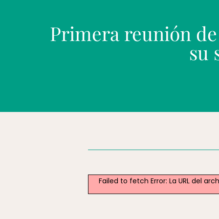
Primera reunión de
su 
Failed to fetch Error: La URL del 