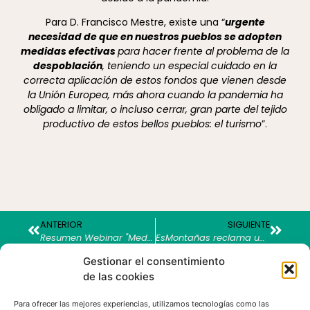
Para D. Francisco Mestre, existe una “
urgente
necesidad de que en nuestros pueblos se adopten
medidas efectivas
para hacer frente al problema de la
despoblación
, teniendo un especial cuidado en la
correcta aplicación de estos fondos que vienen desde
la Unión Europea, más ahora cuando la pandemia ha
obligado a limitar, o incluso cerrar, gran parte del tejido
productivo de estos bellos pueblos: el turismo
”.
ANTERIOR
SIGUIENTE
Resumen Webinar "Medidas para garantizar el derecho a vivir en tu entorno rural"
EsMontañas reclama un amplio consenso para cualquier modificación del estatus del lobo en España
Gestionar el consentimiento
de las cookies
MÁS NOTICIAS...
Para ofrecer las mejores experiencias, utilizamos tecnologías como las