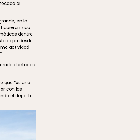
focada al
rande, en la
 hubieran sido
emáticas dentro
esta copa desde
como actividad
”.
orrido dentro de
do que “es una
tar con las
ando el deporte