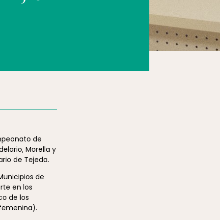
peonato de
elario, Morella y
rio de Tejeda.
Municipios de
rte en los
co de los
 femenina).