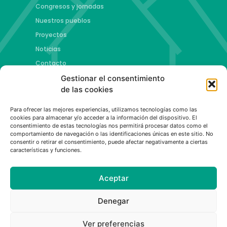
Congresos y jornadas
Nuestros pueblos
Proyectos
Noticias
Contacto
Gestionar el consentimiento
Proyectos
de las cookies
Jóvenes talento y futuro
Para ofrecer las mejores experiencias, utilizamos tecnologías como las
Copa esMontañas
cookies para almacenar y/o acceder a la información del dispositivo. El
consentimiento de estas tecnologías nos permitirá procesar datos como el
Red de emprendimiento de base tecnológica
comportamiento de navegación o las identificaciones únicas en este sitio. No
Capital Española de las Montañas
consentir o retirar el consentimiento, puede afectar negativamente a ciertas
características y funciones.
Aceptar
Política de privacidad
|
Aviso legal
|
Política de cookies
Denegar
Ver preferencias