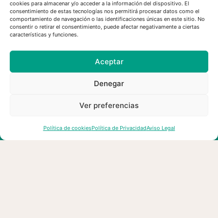
cookies para almacenar y/o acceder a la información del dispositivo. El
Convocatoria de empleo de
consentimiento de estas tecnologías nos permitirá procesar datos como el
esMontañas
comportamiento de navegación o las identificaciones únicas en este sitio. No
consentir o retirar el consentimiento, puede afectar negativamente a ciertas
características y funciones.
03/08/2026
Aceptar
Denegar
Ver preferencias
Política de cookies
Política de Privacidad
Aviso Legal
esMontañas reclama un cambio
de modelo en la gestión forestal