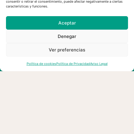
consentir o retirar el consentimiento, puede afectar negativamente a ciertas
03/08/2026
características y funciones.
Aceptar
Denegar
Ver preferencias
Política de cookies
Política de Privacidad
Aviso Legal
esMontañas reclama un cambio
de modelo en la gestión forestal
para prevenir los grandes
incendios consecuencia del
cambio climático y el abandono
del territorio