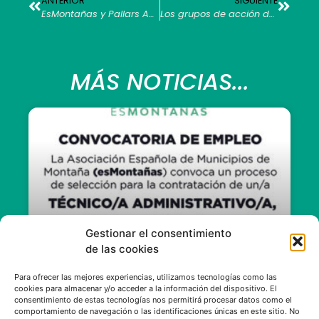
ANTERIOR
SIGUIENTE
EsMontañas y Pallars Actiu firman un acuerdo de colaboración para impulsar el fomento de empresas en el territorio
Los grupos de acción del Foro para la Cohesión Territorial proponen acciones que aseguren el desarrollo rural sostenible
MÁS NOTICIAS...
Gestionar el consentimiento
de las cookies
Convocatoria de empleo de
Para ofrecer las mejores experiencias, utilizamos tecnologías como las
esMontañas
cookies para almacenar y/o acceder a la información del dispositivo. El
consentimiento de estas tecnologías nos permitirá procesar datos como el
comportamiento de navegación o las identificaciones únicas en este sitio. No