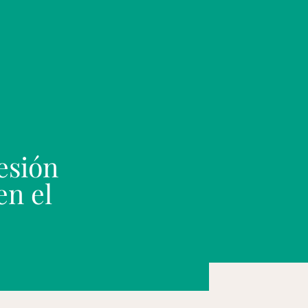
esión
en el