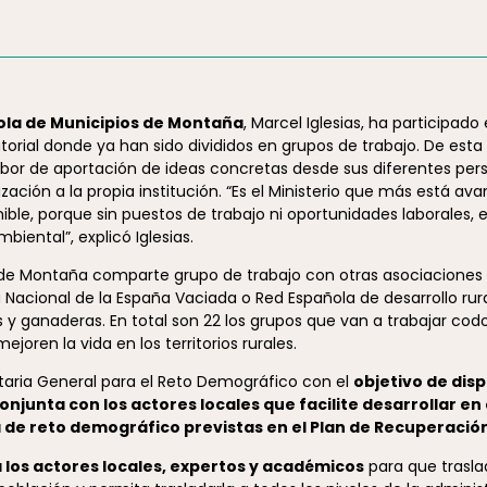
ola de Municipios de Montaña
, Marcel Iglesias, ha participad
itorial donde ya han sido divididos en grupos de trabajo. De esta
bor de aportación de ideas concretas desde sus diferentes pers
zación a la propia institución. “Es el Ministerio que más está av
ible, porque sin puestos de trabajo ni oportunidades laborales, e
biental”, explicó Iglesias.
s de Montaña comparte grupo de trabajo con otras asociaciones
Nacional de la España Vaciada o Red Española de desarrollo rur
s y ganaderas. En total son 22 los grupos que van a trabajar co
oren la vida en los territorios rurales.
etaria General para el Reto Demográfico con el
objetivo de dis
junta con los actores locales que facilite desarrollar en el
 de reto demográfico previstas en el Plan de Recuperació
a los actores locales, expertos y académicos
para que trasla