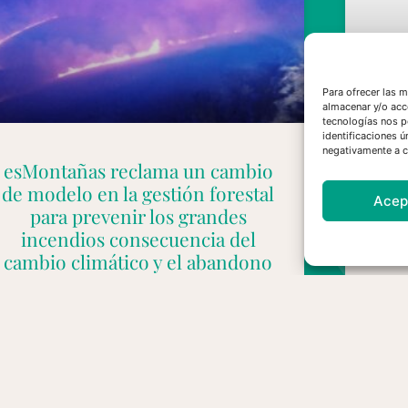
Para ofrecer las 
almacenar y/o acc
tecnologías nos p
identificaciones ú
negativamente a ci
esMontañas reclama un cambio
e
de modelo en la gestión forestal
l
Acep
para prevenir los grandes
hu
incendios consecuencia del
mu
cambio climático y el abandono
del territorio
30/07/2026