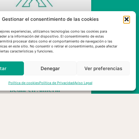
Gestionar el consentimiento de las cookies
mejores experiencias, utilizamos tecnologías como las cookies para
eder a la información del dispositivo. El consentimiento de estas
ermitirá procesar datos como el comportamiento de navegación o las
nicas en este sitio. No consentir o retirar el consentimiento, puede afectar
ertas características y funciones.
sMontañas se solidariza y
amenta la pérdida de vidas
tar
Denegar
Ver preferencias
manas en el incendio de los
nicipios de Los Gallardos y
Política de cookies
Política de Privacidad
Aviso Legal
Bédar en Almería
10/07/2026