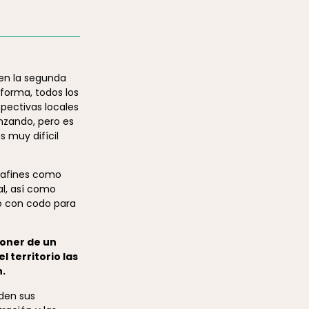
o en la segunda
 forma, todos los
pectivas locales
anzando, pero es
s muy difícil
 afines como
al, así como
do con codo para
poner de un
 territorio las
n.
den sus