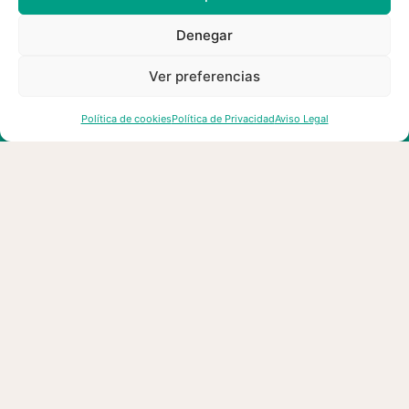
MÁS NOTICIAS...
Denegar
Ver preferencias
Política de cookies
Política de Privacidad
Aviso Legal
Convocatoria de empleo de
esMontañas
03/08/2026